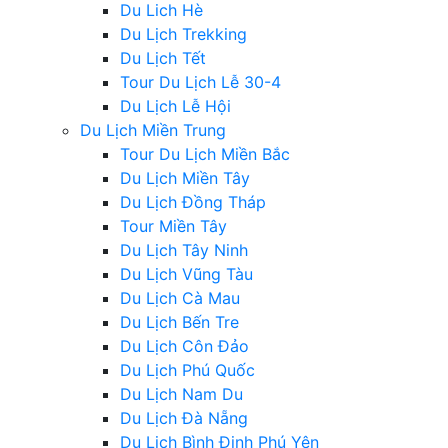
Du Lich Hè
Du Lịch Trekking
Du Lịch Tết
Tour Du Lịch Lễ 30-4
Du Lịch Lễ Hội
Du Lịch Miền Trung
Tour Du Lịch Miền Bắc
Du Lịch Miền Tây
Du Lịch Đồng Tháp
Tour Miền Tây
Du Lịch Tây Ninh
Du Lịch Vũng Tàu
Du Lịch Cà Mau
Du Lịch Bến Tre
Du Lịch Côn Đảo
Du Lịch Phú Quốc
Du Lịch Nam Du
Du Lịch Đà Nẵng
Du Lịch Bình Định Phú Yên