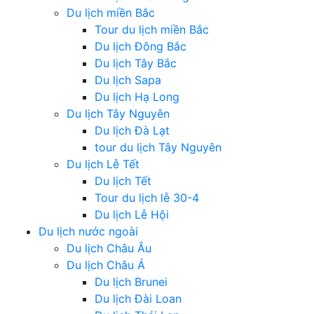
Du lịch miền Bắc
Tour du lịch miền Bắc
Du lịch Đông Bắc
Du lịch Tây Bắc
Du lịch Sapa
Du lịch Hạ Long
Du lịch Tây Nguyên
Du lịch Đà Lạt
tour du lịch Tây Nguyên
Du lịch Lễ Tết
Du lịch Tết
Tour du lịch lễ 30-4
Du lịch Lễ Hội
Du lịch nước ngoài
Du lịch Châu Âu
Du lịch Châu Á
Du lịch Brunei
Du lịch Đài Loan