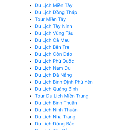
Du Lịch Miền Tây
Du Lịch Đồng Tháp
Tour Miền Tây
Du Lịch Tây Ninh
Du Lịch Vũng Tàu
Du Lịch Cà Mau
Du Lịch Bến Tre
Du Lịch Côn Đảo
Du Lịch Phú Quốc
Du Lịch Nam Du
Du Lịch Đà Nẵng
Du Lịch Bình Định Phú Yên
Du Lịch Quảng Bình
Tour Du Lịch Miền Trung
Du Lịch Bình Thuận
Du Lịch Ninh Thuận
Du Lịch Nha Trang
Du Lịch Đông Bắc