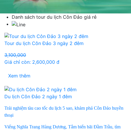
Danh sách tour du lịch Côn Đảo giá rẻ
Tour du lịch Côn Đảo 3 ngày 2 đêm
3,100,000
Giá chỉ còn:
2,600,000 đ
Xem thêm
Du lịch Côn Đảo 2 ngày 1 đêm
Trải nghiệm tàu cao tốc du lịch 5 sao, khám phá Côn Đảo huyền
thoại
Viếng Nghĩa Trang Hàng Dương, Tắm biển bãi Đầm Trầu, tìm