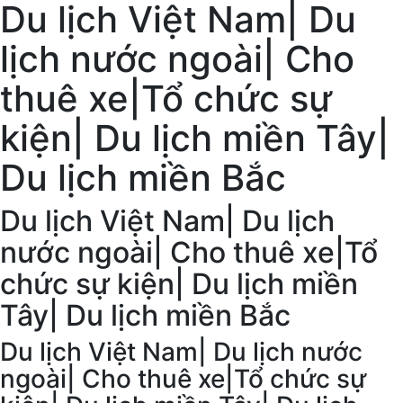
Du lịch Việt Nam| Du
lịch nước ngoài| Cho
thuê xe|Tổ chức sự
kiện| Du lịch miền Tây|
Du lịch miền Bắc
Du lịch Việt Nam| Du lịch
nước ngoài| Cho thuê xe|Tổ
chức sự kiện| Du lịch miền
Tây| Du lịch miền Bắc
Du lịch Việt Nam| Du lịch nước
ngoài| Cho thuê xe|Tổ chức sự