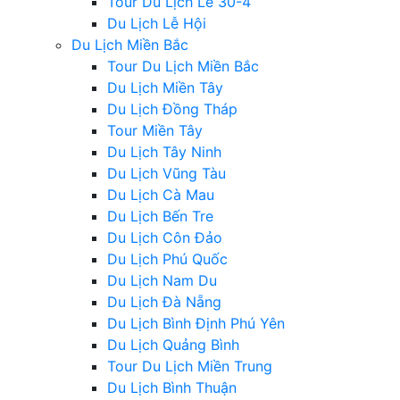
Tour Du Lịch Lễ 30-4
Du Lịch Lễ Hội
Du Lịch Miền Bắc
Tour Du Lịch Miền Bắc
Du Lịch Miền Tây
Du Lịch Đồng Tháp
Tour Miền Tây
Du Lịch Tây Ninh
Du Lịch Vũng Tàu
Du Lịch Cà Mau
Du Lịch Bến Tre
Du Lịch Côn Đảo
Du Lịch Phú Quốc
Du Lịch Nam Du
Du Lịch Đà Nẵng
Du Lịch Bình Định Phú Yên
Du Lịch Quảng Bình
Tour Du Lịch Miền Trung
Du Lịch Bình Thuận