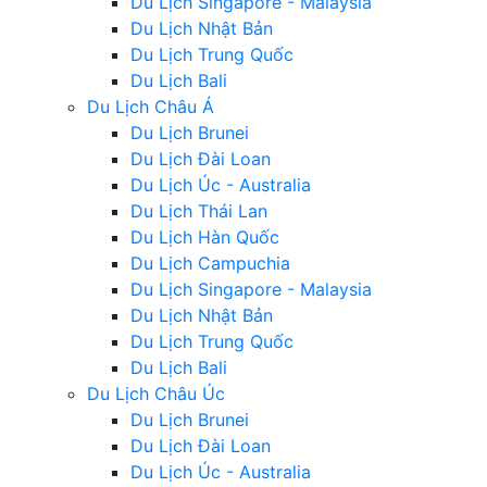
Du Lịch Singapore - Malaysia
Du Lịch Nhật Bản
Du Lịch Trung Quốc
Du Lịch Bali
Du Lịch Châu Á
Du Lịch Brunei
Du Lịch Đài Loan
Du Lịch Úc - Australia
Du Lịch Thái Lan
Du Lịch Hàn Quốc
Du Lịch Campuchia
Du Lịch Singapore - Malaysia
Du Lịch Nhật Bản
Du Lịch Trung Quốc
Du Lịch Bali
Du Lịch Châu Úc
Du Lịch Brunei
Du Lịch Đài Loan
Du Lịch Úc - Australia