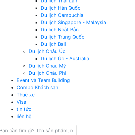
Du lịch Thái Lan
Du lịch Hàn Quốc
Du lịch Campuchia
Du lịch Singapore - Malaysia
Du lịch Nhật Bản
Du lịch Trung Quốc
Du lịch Bali
Du lịch Châu Úc
Du lịch Úc - Australia
Du lịch Châu Mỹ
Du lịch Châu Phi
Event và Team Building
Combo Khách sạn
Thuê xe
Visa
tin tức
liên hệ