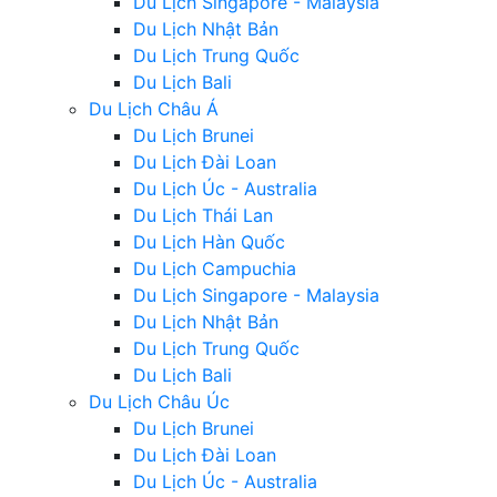
Du Lịch Singapore - Malaysia
Du Lịch Nhật Bản
Du Lịch Trung Quốc
Du Lịch Bali
Du Lịch Châu Á
Du Lịch Brunei
Du Lịch Đài Loan
Du Lịch Úc - Australia
Du Lịch Thái Lan
Du Lịch Hàn Quốc
Du Lịch Campuchia
Du Lịch Singapore - Malaysia
Du Lịch Nhật Bản
Du Lịch Trung Quốc
Du Lịch Bali
Du Lịch Châu Úc
Du Lịch Brunei
Du Lịch Đài Loan
Du Lịch Úc - Australia