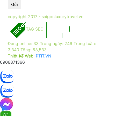
Gửi
copyright 2017 - saigonluxurytravel.vn
Tour Miền Tây
Du Lịch
TAG SEO
Miền Tây
Du Lịch Phú
Quốc
Đang online:
33
Trong ngày:
246
Trong tuần:
3,340
Tổng:
53,533
Thiết Kế Web:
PTIT.VN
0906871366