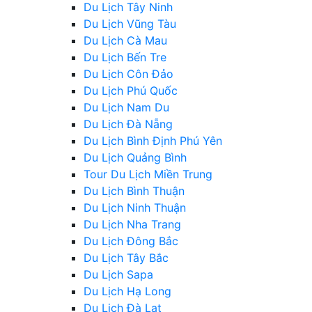
Du Lịch Tây Ninh
Du Lịch Vũng Tàu
Du Lịch Cà Mau
Du Lịch Bến Tre
Du Lịch Côn Đảo
Du Lịch Phú Quốc
Du Lịch Nam Du
Du Lịch Đà Nẵng
Du Lịch Bình Định Phú Yên
Du Lịch Quảng Bình
Tour Du Lịch Miền Trung
Du Lịch Bình Thuận
Du Lịch Ninh Thuận
Du Lịch Nha Trang
Du Lịch Đông Bắc
Du Lịch Tây Bắc
Du Lịch Sapa
Du Lịch Hạ Long
Du Lịch Đà Lạt