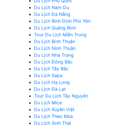
Du Lịch Phú Quốc
Du Lịch Nam Du
Du Lịch Đà Nẵng
Du Lịch Bình Định Phú Yên
Du Lịch Quảng Bình
Tour Du Lịch Miền Trung
Du Lịch Bình Thuận
Du Lịch Ninh Thuận
Du Lịch Nha Trang
Du Lịch Đông Bắc
Du Lịch Tây Bắc
Du Lịch Sapa
Du Lịch Hạ Long
Du Lịch Đà Lạt
Tour Du Lịch Tây Nguyên
Du Lịch Mice
Du Lịch Xuyên Việt
Du Lịch Theo Mùa
Du Lịch Sinh Thái