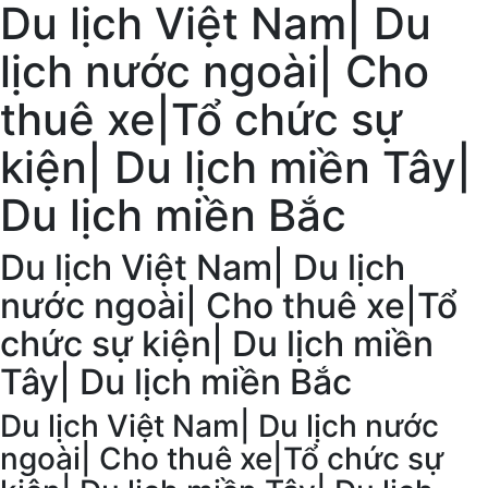
Du lịch Việt Nam| Du
lịch nước ngoài| Cho
thuê xe|Tổ chức sự
kiện| Du lịch miền Tây|
Du lịch miền Bắc
Du lịch Việt Nam| Du lịch
nước ngoài| Cho thuê xe|Tổ
chức sự kiện| Du lịch miền
Tây| Du lịch miền Bắc
Du lịch Việt Nam| Du lịch nước
ngoài| Cho thuê xe|Tổ chức sự