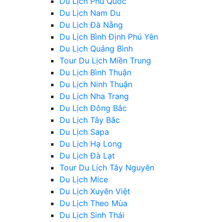
Du Lịch Phú Quốc
Du Lịch Nam Du
Du Lịch Đà Nẵng
Du Lịch Bình Định Phú Yên
Du Lịch Quảng Bình
Tour Du Lịch Miền Trung
Du Lịch Bình Thuận
Du Lịch Ninh Thuận
Du Lịch Nha Trang
Du Lịch Đông Bắc
Du Lịch Tây Bắc
Du Lịch Sapa
Du Lịch Hạ Long
Du Lịch Đà Lạt
Tour Du Lịch Tây Nguyên
Du Lịch Mice
Du Lịch Xuyên Việt
Du Lịch Theo Mùa
Du Lịch Sinh Thái