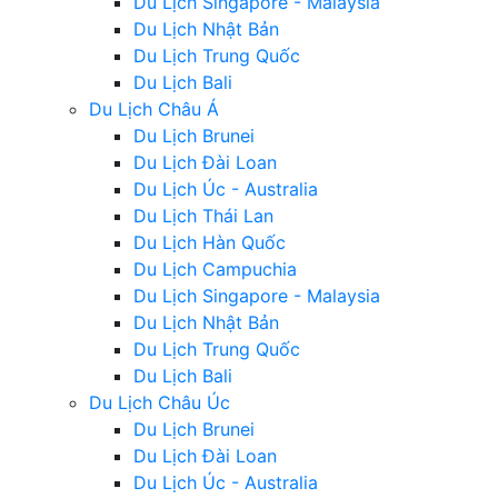
Du Lịch Singapore - Malaysia
Du Lịch Nhật Bản
Du Lịch Trung Quốc
Du Lịch Bali
Du Lịch Châu Á
Du Lịch Brunei
Du Lịch Đài Loan
Du Lịch Úc - Australia
Du Lịch Thái Lan
Du Lịch Hàn Quốc
Du Lịch Campuchia
Du Lịch Singapore - Malaysia
Du Lịch Nhật Bản
Du Lịch Trung Quốc
Du Lịch Bali
Du Lịch Châu Úc
Du Lịch Brunei
Du Lịch Đài Loan
Du Lịch Úc - Australia