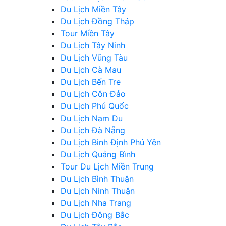
Du Lịch Miền Tây
Du Lịch Đồng Tháp
Tour Miền Tây
Du Lịch Tây Ninh
Du Lịch Vũng Tàu
Du Lịch Cà Mau
Du Lịch Bến Tre
Du Lịch Côn Đảo
Du Lịch Phú Quốc
Du Lịch Nam Du
Du Lịch Đà Nẵng
Du Lịch Bình Định Phú Yên
Du Lịch Quảng Bình
Tour Du Lịch Miền Trung
Du Lịch Bình Thuận
Du Lịch Ninh Thuận
Du Lịch Nha Trang
Du Lịch Đông Bắc