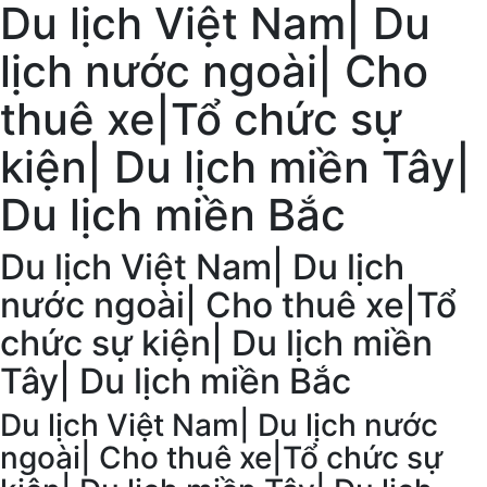
Du lịch Việt Nam| Du
lịch nước ngoài| Cho
thuê xe|Tổ chức sự
kiện| Du lịch miền Tây|
Du lịch miền Bắc
Du lịch Việt Nam| Du lịch
nước ngoài| Cho thuê xe|Tổ
chức sự kiện| Du lịch miền
Tây| Du lịch miền Bắc
Du lịch Việt Nam| Du lịch nước
ngoài| Cho thuê xe|Tổ chức sự