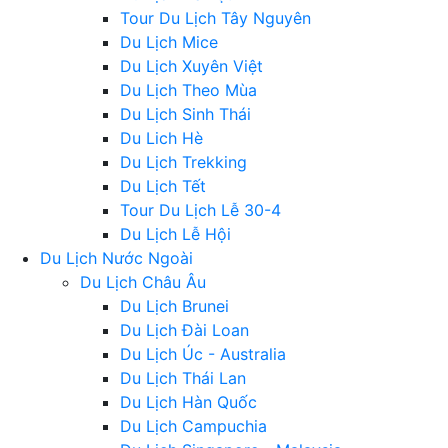
Tour Du Lịch Tây Nguyên
Du Lịch Mice
Du Lịch Xuyên Việt
Du Lịch Theo Mùa
Du Lịch Sinh Thái
Du Lich Hè
Du Lịch Trekking
Du Lịch Tết
Tour Du Lịch Lễ 30-4
Du Lịch Lễ Hội
Du Lịch Nước Ngoài
Du Lịch Châu Âu
Du Lịch Brunei
Du Lịch Đài Loan
Du Lịch Úc - Australia
Du Lịch Thái Lan
Du Lịch Hàn Quốc
Du Lịch Campuchia