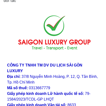
đối tác
CÔNG TY TNHH TM DV DU LỊCH SÀI GÒN
LUXURY
Địa chỉ:
37/8 Nguyễn Minh Hoàng, P. 12, Q. Tân Bình,
Tp. Hồ Chí Minh
Mã số thuế:
0313667779
Giấy phép kinh doanh Lữ hành quốc tế số:
79-
1584/2023/TCDL-GP LHQT
Giấy phép kinh doanh Vận tải số:
8633