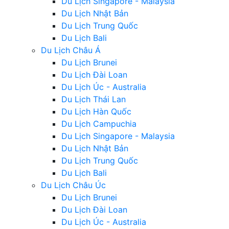
Du Lịch Singapore - Malaysia
Du Lịch Nhật Bản
Du Lịch Trung Quốc
Du Lịch Bali
Du Lịch Châu Á
Du Lịch Brunei
Du Lịch Đài Loan
Du Lịch Úc - Australia
Du Lịch Thái Lan
Du Lịch Hàn Quốc
Du Lịch Campuchia
Du Lịch Singapore - Malaysia
Du Lịch Nhật Bản
Du Lịch Trung Quốc
Du Lịch Bali
Du Lịch Châu Úc
Du Lịch Brunei
Du Lịch Đài Loan
Du Lịch Úc - Australia