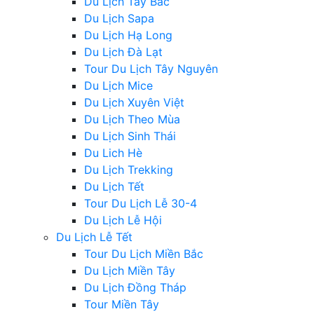
Du Lịch Tây Bắc
Du Lịch Sapa
Du Lịch Hạ Long
Du Lịch Đà Lạt
Tour Du Lịch Tây Nguyên
Du Lịch Mice
Du Lịch Xuyên Việt
Du Lịch Theo Mùa
Du Lịch Sinh Thái
Du Lich Hè
Du Lịch Trekking
Du Lịch Tết
Tour Du Lịch Lễ 30-4
Du Lịch Lễ Hội
Du Lịch Lễ Tết
Tour Du Lịch Miền Bắc
Du Lịch Miền Tây
Du Lịch Đồng Tháp
Tour Miền Tây