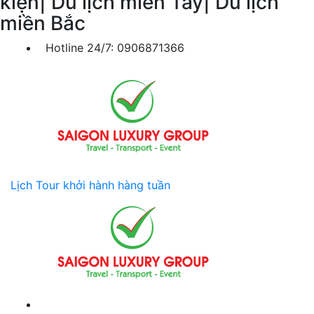
kiện| Du lịch miền Tây| Du lịch
miền Bắc
Hotline 24/7: 0906871366
Lịch Tour khởi hành hàng tuần