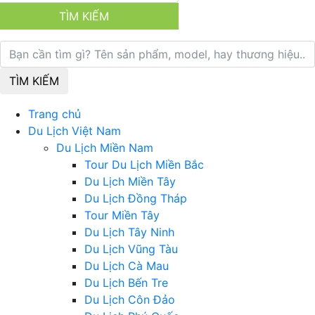
TÌM KIẾM
TÌM KIẾM
Trang chủ
Du Lịch Việt Nam
Du Lịch Miền Nam
Tour Du Lịch Miền Bắc
Du Lịch Miền Tây
Du Lịch Đồng Tháp
Tour Miền Tây
Du Lịch Tây Ninh
Du Lịch Vũng Tàu
Du Lịch Cà Mau
Du Lịch Bến Tre
Du Lịch Côn Đảo