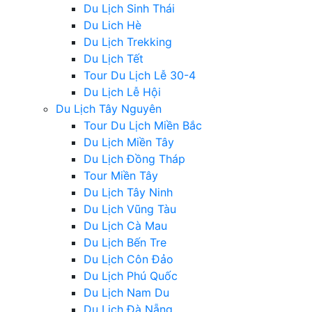
Du Lịch Sinh Thái
Du Lich Hè
Du Lịch Trekking
Du Lịch Tết
Tour Du Lịch Lễ 30-4
Du Lịch Lễ Hội
Du Lịch Tây Nguyên
Tour Du Lịch Miền Bắc
Du Lịch Miền Tây
Du Lịch Đồng Tháp
Tour Miền Tây
Du Lịch Tây Ninh
Du Lịch Vũng Tàu
Du Lịch Cà Mau
Du Lịch Bến Tre
Du Lịch Côn Đảo
Du Lịch Phú Quốc
Du Lịch Nam Du
Du Lịch Đà Nẵng