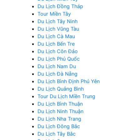
Du Lịch Đồng Tháp
Tour Miền Tây
Du Lịch Tây Ninh
Du Lịch Vũng Tàu
Du Lịch Cà Mau
Du Lịch Bến Tre
Du Lịch Côn Đảo
Du Lịch Phú Quốc
Du Lịch Nam Du
Du Lịch Đà Nẵng
Du Lịch Bình Định Phú Yên
Du Lịch Quảng Bình
Tour Du Lịch Miền Trung
Du Lịch Bình Thuận
Du Lịch Ninh Thuận
Du Lịch Nha Trang
Du Lịch Đông Bắc
Du Lịch Tây Bắc