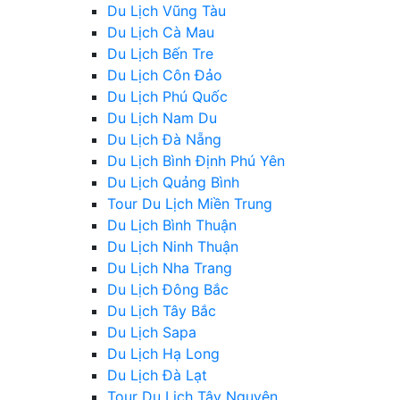
Du Lịch Vũng Tàu
Du Lịch Cà Mau
Du Lịch Bến Tre
Du Lịch Côn Đảo
Du Lịch Phú Quốc
Du Lịch Nam Du
Du Lịch Đà Nẵng
Du Lịch Bình Định Phú Yên
Du Lịch Quảng Bình
Tour Du Lịch Miền Trung
Du Lịch Bình Thuận
Du Lịch Ninh Thuận
Du Lịch Nha Trang
Du Lịch Đông Bắc
Du Lịch Tây Bắc
Du Lịch Sapa
Du Lịch Hạ Long
Du Lịch Đà Lạt
Tour Du Lịch Tây Nguyên