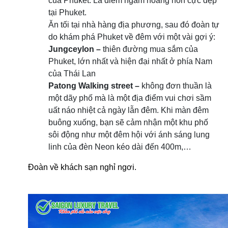
của Phuket. Là điểm ngắm hoàng hôn cực đẹp
tại Phuket.
Ăn tối tại nhà hàng địa phương, sau đó đoàn tự
do khám phá Phuket về đêm với một vài gợi ý:
Jungceylon –
thiên đường mua sắm của
Phuket, lớn nhất và hiện đại nhất ở phía Nam
của Thái Lan
Patong Walking street –
không đơn thuần là
một dãy phố mà là một địa điểm vui chơi sầm
uất náo nhiệt cả ngày lẫn đêm. Khi màn đêm
buông xuống, bạn sẽ cảm nhận một khu phố
sôi động như một đêm hội với ánh sáng lung
linh của đèn Neon kéo dài đến 400m,…
Đoàn về khách sạn nghỉ ngơi.