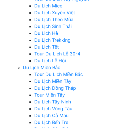
Du Lịch Mice
Du Lịch Xuyên Việt
Du Lịch Theo Mùa
Du Lịch Sinh Thái
Du Lich Hè
Du Lịch Trekking
Du Lịch Tết
Tour Du Lịch Lễ 30-4
Du Lịch Lễ Hội
Du Lịch Miền Bắc
Tour Du Lịch Miền Bắc
Du Lịch Miền Tây
Du Lịch Đồng Tháp
Tour Miền Tây
Du Lịch Tây Ninh
Du Lịch Vũng Tàu
Du Lịch Cà Mau
Du Lịch Bến Tre