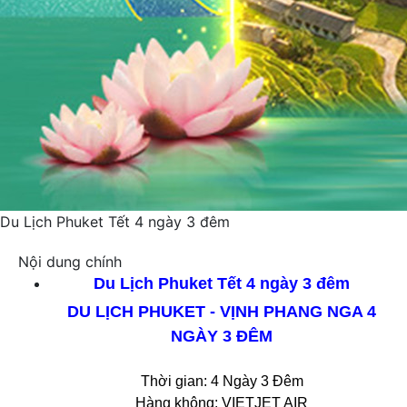
Du Lịch Phuket Tết 4 ngày 3 đêm
Nội dung chính
Du Lịch Phuket Tết 4 ngày 3 đêm
DU LỊCH PHUKET - VỊNH PHANG NGA 4
NGÀY 3 ĐÊM
Thời gian: 4 Ngày 3 Đêm
Hàng không: VIETJET AIR