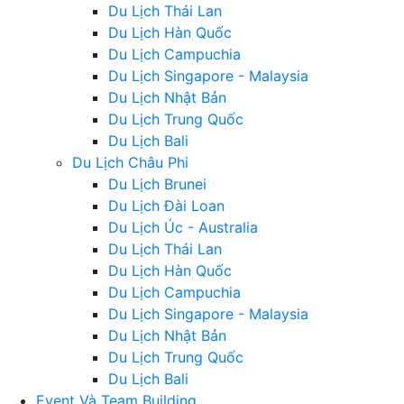
Du Lịch Thái Lan
Du Lịch Hàn Quốc
Du Lịch Campuchia
Du Lịch Singapore - Malaysia
Du Lịch Nhật Bản
Du Lịch Trung Quốc
Du Lịch Bali
Du Lịch Châu Phi
Du Lịch Brunei
Du Lịch Đài Loan
Du Lịch Úc - Australia
Du Lịch Thái Lan
Du Lịch Hàn Quốc
Du Lịch Campuchia
Du Lịch Singapore - Malaysia
Du Lịch Nhật Bản
Du Lịch Trung Quốc
Du Lịch Bali
Event Và Team Building