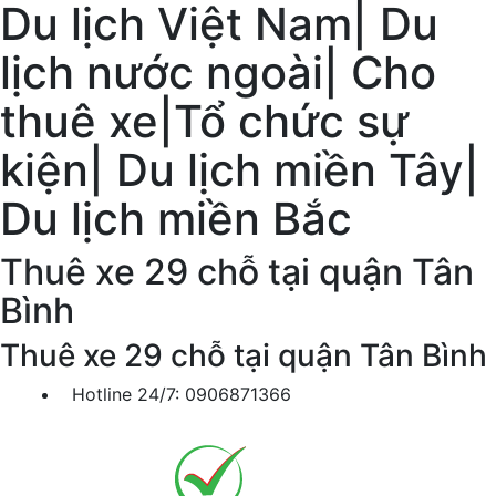
Du lịch Việt Nam| Du
lịch nước ngoài| Cho
thuê xe|Tổ chức sự
kiện| Du lịch miền Tây|
Du lịch miền Bắc
Thuê xe 29 chỗ tại quận Tân
Bình
Thuê xe 29 chỗ tại quận Tân Bình
Hotline 24/7: 0906871366