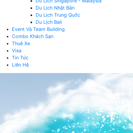
Du Lịch Singapore - Malaysia
Du Lịch Nhật Bản
Du Lịch Trung Quốc
Du Lịch Bali
Event Và Team Building
Combo Khách Sạn
Thuê Xe
Visa
Tin Tức
Liên Hệ