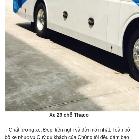
Xe 29 chỗ Thaco
+ Chất lượng xe: Đẹp, tiện nghi và đời mới nhất. Toàn bộ
bộ xe phục vụ Quý du khách của Chúng tôi đều đảm bảo