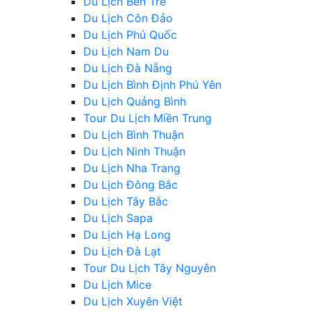
Du Lịch Bến Tre
Du Lịch Côn Đảo
Du Lịch Phú Quốc
Du Lịch Nam Du
Du Lịch Đà Nẵng
Du Lịch Bình Định Phú Yên
Du Lịch Quảng Bình
Tour Du Lịch Miền Trung
Du Lịch Bình Thuận
Du Lịch Ninh Thuận
Du Lịch Nha Trang
Du Lịch Đông Bắc
Du Lịch Tây Bắc
Du Lịch Sapa
Du Lịch Hạ Long
Du Lịch Đà Lạt
Tour Du Lịch Tây Nguyên
Du Lịch Mice
Du Lịch Xuyên Việt