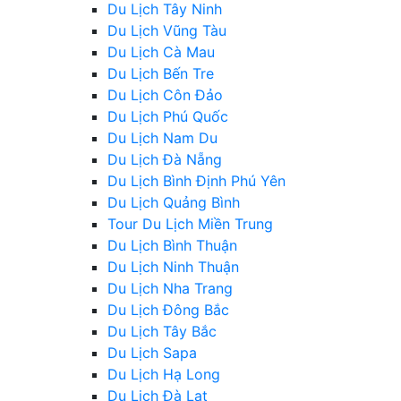
Du Lịch Tây Ninh
Du Lịch Vũng Tàu
Du Lịch Cà Mau
Du Lịch Bến Tre
Du Lịch Côn Đảo
Du Lịch Phú Quốc
Du Lịch Nam Du
Du Lịch Đà Nẵng
Du Lịch Bình Định Phú Yên
Du Lịch Quảng Bình
Tour Du Lịch Miền Trung
Du Lịch Bình Thuận
Du Lịch Ninh Thuận
Du Lịch Nha Trang
Du Lịch Đông Bắc
Du Lịch Tây Bắc
Du Lịch Sapa
Du Lịch Hạ Long
Du Lịch Đà Lạt