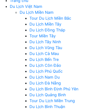
Trang chủ
Du Lịch Việt Nam
Du Lịch Miền Nam
Tour Du Lịch Miền Bắc
Du Lịch Miền Tây
Du Lịch Đồng Tháp
Tour Miền Tây
Du Lịch Tây Ninh
Du Lịch Vũng Tàu
Du Lịch Cà Mau
Du Lịch Bến Tre
Du Lịch Côn Đảo
Du Lịch Phú Quốc
Du Lịch Nam Du
Du Lịch Đà Nẵng
Du Lịch Bình Định Phú Yên
Du Lịch Quảng Bình
Tour Du Lịch Miền Trung
Du Lịch Bình Thuận