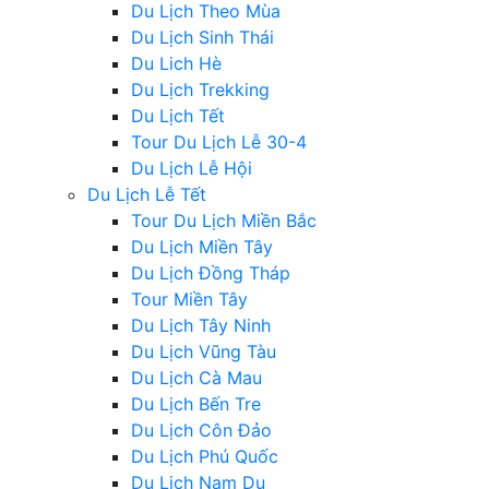
Du Lịch Theo Mùa
Du Lịch Sinh Thái
Du Lich Hè
Du Lịch Trekking
Du Lịch Tết
Tour Du Lịch Lễ 30-4
Du Lịch Lễ Hội
Du Lịch Lễ Tết
Tour Du Lịch Miền Bắc
Du Lịch Miền Tây
Du Lịch Đồng Tháp
Tour Miền Tây
Du Lịch Tây Ninh
Du Lịch Vũng Tàu
Du Lịch Cà Mau
Du Lịch Bến Tre
Du Lịch Côn Đảo
Du Lịch Phú Quốc
Du Lịch Nam Du