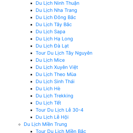
Du Lịch Ninh Thuận
Du Lịch Nha Trang
Du Lịch Đông Bắc
Du Lịch Tây Bắc
Du Lịch Sapa
Du Lịch Hạ Long
Du Lịch Đà Lạt
Tour Du Lịch Tây Nguyên
Du Lịch Mice
Du Lịch Xuyên Việt
Du Lịch Theo Mùa
Du Lịch Sinh Thái
Du Lich Hè
Du Lịch Trekking
Du Lịch Tết
Tour Du Lịch Lễ 30-4
Du Lịch Lễ Hội
Du Lịch Miền Trung
Tour Du Lịch Miền Bắc