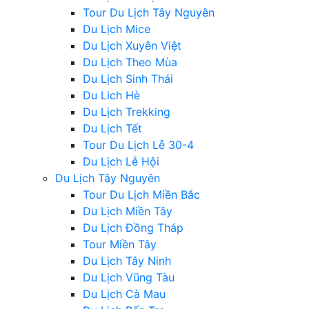
Tour Du Lịch Tây Nguyên
Du Lịch Mice
Du Lịch Xuyên Việt
Du Lịch Theo Mùa
Du Lịch Sinh Thái
Du Lich Hè
Du Lịch Trekking
Du Lịch Tết
Tour Du Lịch Lễ 30-4
Du Lịch Lễ Hội
Du Lịch Tây Nguyên
Tour Du Lịch Miền Bắc
Du Lịch Miền Tây
Du Lịch Đồng Tháp
Tour Miền Tây
Du Lịch Tây Ninh
Du Lịch Vũng Tàu
Du Lịch Cà Mau