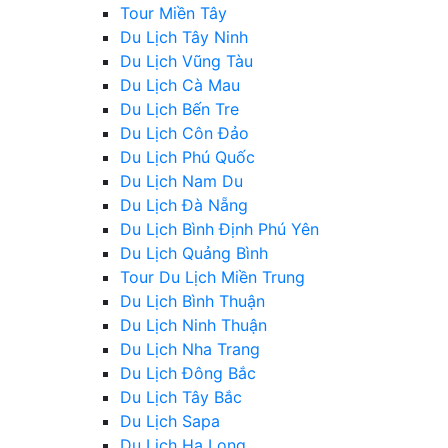
Tour Miền Tây
Du Lịch Tây Ninh
Du Lịch Vũng Tàu
Du Lịch Cà Mau
Du Lịch Bến Tre
Du Lịch Côn Đảo
Du Lịch Phú Quốc
Du Lịch Nam Du
Du Lịch Đà Nẵng
Du Lịch Bình Định Phú Yên
Du Lịch Quảng Bình
Tour Du Lịch Miền Trung
Du Lịch Bình Thuận
Du Lịch Ninh Thuận
Du Lịch Nha Trang
Du Lịch Đông Bắc
Du Lịch Tây Bắc
Du Lịch Sapa
Du Lịch Hạ Long