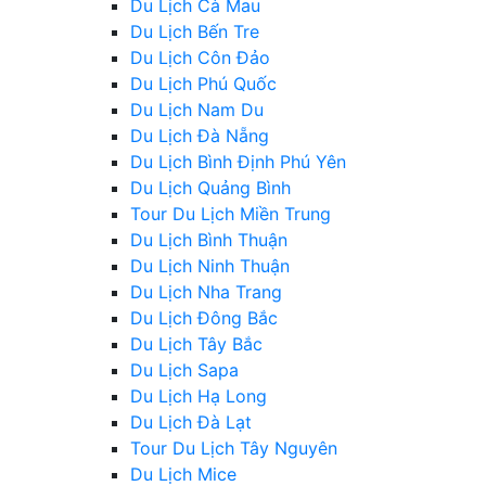
Du Lịch Cà Mau
Du Lịch Bến Tre
Du Lịch Côn Đảo
Du Lịch Phú Quốc
Du Lịch Nam Du
Du Lịch Đà Nẵng
Du Lịch Bình Định Phú Yên
Du Lịch Quảng Bình
Tour Du Lịch Miền Trung
Du Lịch Bình Thuận
Du Lịch Ninh Thuận
Du Lịch Nha Trang
Du Lịch Đông Bắc
Du Lịch Tây Bắc
Du Lịch Sapa
Du Lịch Hạ Long
Du Lịch Đà Lạt
Tour Du Lịch Tây Nguyên
Du Lịch Mice