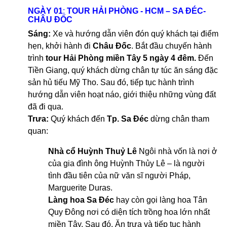
NGÀY 01
:
TOUR
HẢI PHÒNG - HCM – SA ĐÉC-
CHÂU ĐỐC
Sáng:
Xe và hướng dẫn viên đón quý khách tại điểm
hẹn, khởi hành đi
Châu Đốc
. Bắt đầu chuyến hành
trình
tour Hải Phòng miền Tây 5 ngày 4 đêm
.
Đến
Tiền Giang, quý khách dừng chân tự túc ăn sáng đặc
sản hủ tiếu Mỹ Tho. Sau đó, tiếp tục hành trình
hướng dẫn viên hoạt náo, giới thiệu những vùng đất
đã đi qua.
Trưa:
Quý khách đến
Tp. Sa Đéc
dừng chân tham
quan:
Nhà cổ Huỳnh Thuỷ Lê
Ngôi nhà vốn là nơi ở
của gia đình ông Huỳnh Thủy Lê – là người
tình đầu tiên của nữ văn sĩ người Pháp,
Marguerite Duras.
Làng hoa Sa Đéc
hay còn gọi làng hoa Tân
Quy Đông nơi có diện tích trồng hoa lớn nhất
miền Tây. Sau đó, Ăn trưa và tiếp tục hành