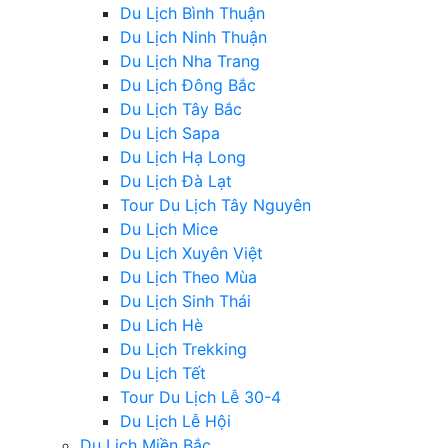
Du Lịch Bình Thuận
Du Lịch Ninh Thuận
Du Lịch Nha Trang
Du Lịch Đông Bắc
Du Lịch Tây Bắc
Du Lịch Sapa
Du Lịch Hạ Long
Du Lịch Đà Lạt
Tour Du Lịch Tây Nguyên
Du Lịch Mice
Du Lịch Xuyên Việt
Du Lịch Theo Mùa
Du Lịch Sinh Thái
Du Lich Hè
Du Lịch Trekking
Du Lịch Tết
Tour Du Lịch Lễ 30-4
Du Lịch Lễ Hội
Du Lịch Miền Bắc