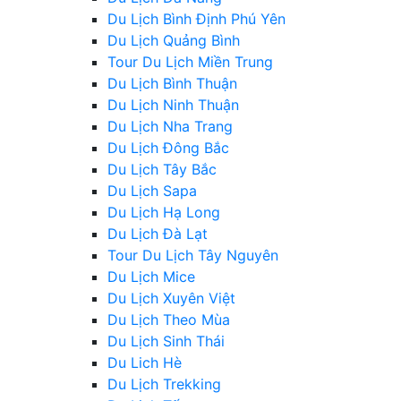
Du Lịch Bình Định Phú Yên
Du Lịch Quảng Bình
Tour Du Lịch Miền Trung
Du Lịch Bình Thuận
Du Lịch Ninh Thuận
Du Lịch Nha Trang
Du Lịch Đông Bắc
Du Lịch Tây Bắc
Du Lịch Sapa
Du Lịch Hạ Long
Du Lịch Đà Lạt
Tour Du Lịch Tây Nguyên
Du Lịch Mice
Du Lịch Xuyên Việt
Du Lịch Theo Mùa
Du Lịch Sinh Thái
Du Lich Hè
Du Lịch Trekking