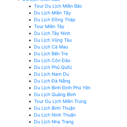
Tour Du Lịch Miền Bắc
Du Lịch Miền Tây
Du Lịch Đồng Tháp
Tour Miền Tây
Du Lịch Tây Ninh
Du Lịch Vũng Tàu
Du Lịch Cà Mau
Du Lịch Bến Tre
Du Lịch Côn Đảo
Du Lịch Phú Quốc
Du Lịch Nam Du
Du Lịch Đà Nẵng
Du Lịch Bình Định Phú Yên
Du Lịch Quảng Bình
Tour Du Lịch Miền Trung
Du Lịch Bình Thuận
Du Lịch Ninh Thuận
Du Lịch Nha Trang