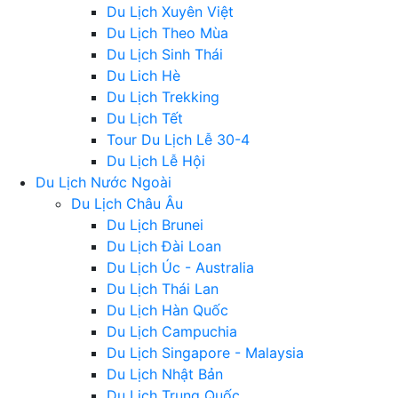
Du Lịch Xuyên Việt
Du Lịch Theo Mùa
Du Lịch Sinh Thái
Du Lich Hè
Du Lịch Trekking
Du Lịch Tết
Tour Du Lịch Lễ 30-4
Du Lịch Lễ Hội
Du Lịch Nước Ngoài
Du Lịch Châu Âu
Du Lịch Brunei
Du Lịch Đài Loan
Du Lịch Úc - Australia
Du Lịch Thái Lan
Du Lịch Hàn Quốc
Du Lịch Campuchia
Du Lịch Singapore - Malaysia
Du Lịch Nhật Bản
Du Lịch Trung Quốc