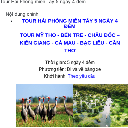
Tour Hải Phòng miền Tây 5 ngày 4 đêm
Nội dung chính
TOUR HẢI PHÒNG MIỀN TÂY 5 NGÀY 4
ĐÊM
TOUR MỸ THO - BẾN TRE - CHÂU ĐỐC –
KIÊN GIANG - CÀ MAU - BẠ
C LI
Ê
U - C
Ầ
N
THƠ
Thời gian: 5 ngày 4 đêm
Phương tiện: Đi và về bằng xe
Khởi hành:
Theo yêu cầu