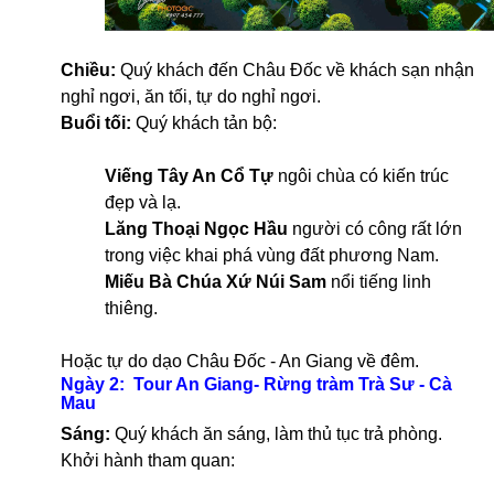
Chiều:
Quý khách đến Châu Đốc về khách sạn nhận
nghỉ ngơi, ăn tối, tự do nghỉ ngơi.
Buổi tối:
Quý khách tản bộ:
Viếng Tây An Cổ Tự
ngôi chùa có kiến trúc
đẹp và lạ.
Lăng Thoại Ngọc Hầu
người có công rất lớn
trong việc khai phá vùng đất phương Nam.
Miếu Bà Chúa Xứ
Núi Sam
nổi tiếng linh
thiêng.
Hoặc tự do dạo Châu Đốc - An Giang về đêm.
Ngày 2: Tour An Giang- Rừng tràm Trà Sư - Cà
Mau
Sáng:
Quý khách ăn sáng, làm thủ tục trả phòng.
Khởi hành tham quan: