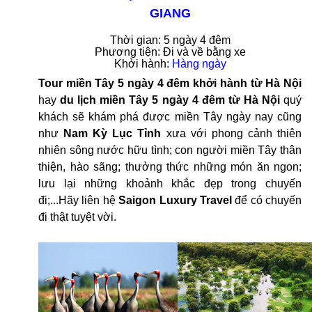
GIANG
Thời gian: 5 ngày 4 đêm
Phương tiện: Đi và về bằng xe
Khởi hành:
Hàng ngày
Tour miền Tây 5 ngày 4 đêm khởi hành từ Hà Nội
hay
du lịch miền Tây 5 ngày 4 đêm từ Hà Nội
quý
khách sẽ khám phá được miền Tây ngày nay cũng
như
Nam Kỳ Lục Tỉnh
xưa với phong cảnh thiên
nhiên sông nước hữu tình; con người miền Tây thân
thiện, hào sãng; thưởng thức những món ăn ngon;
lưu lại những khoảnh khắc đẹp trong chuyến
đi;...Hãy liên hệ
Saigon Luxury Travel
để có chuyến
đi thật tuyệt vời.