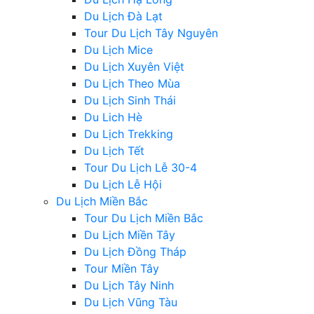
Du Lịch Đà Lạt
Tour Du Lịch Tây Nguyên
Du Lịch Mice
Du Lịch Xuyên Việt
Du Lịch Theo Mùa
Du Lịch Sinh Thái
Du Lich Hè
Du Lịch Trekking
Du Lịch Tết
Tour Du Lịch Lễ 30-4
Du Lịch Lễ Hội
Du Lịch Miền Bắc
Tour Du Lịch Miền Bắc
Du Lịch Miền Tây
Du Lịch Đồng Tháp
Tour Miền Tây
Du Lịch Tây Ninh
Du Lịch Vũng Tàu