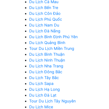
Du Lịch Cà Mau
Du Lịch Bến Tre
Du Lịch Côn Đảo
Du Lịch Phú Quốc
Du Lịch Nam Du
Du Lịch Đà Nẵng
Du Lịch Bình Định Phú Yên
Du Lịch Quảng Bình
Tour Du Lịch Miền Trung
Du Lịch Bình Thuận
Du Lịch Ninh Thuận
Du Lịch Nha Trang
Du Lịch Đông Bắc
Du Lịch Tây Bắc
Du Lịch Sapa
Du Lịch Hạ Long
Du Lịch Đà Lạt
Tour Du Lịch Tây Nguyên
Du Lịch Mice