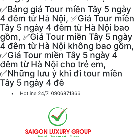
✅Bảng giá Tour miền Tây 5 ngày
4 đêm từ Hà Nội, ✅Giá Tour miền
Tây 5 ngày 4 đêm từ Hà Nội bao
gồm, ✅Giá Tour miền Tây 5 ngày
4 đêm từ Hà Nội không bao gồm,
✅Giá Tour miền Tây 5 ngày 4
đêm từ Hà Nội cho trẻ em,
✅Những lưu ý khi đi tour miền
Tây 5 ngày 4 đê
Hotline 24/7: 0906871366