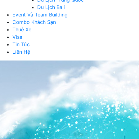
Du Lịch Bali
Event Và Team Building
Combo Khách Sạn
Thuê Xe
Visa
Tin Tức
Liên Hệ