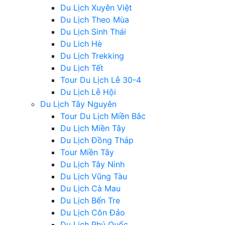
Du Lịch Xuyên Việt
Du Lịch Theo Mùa
Du Lịch Sinh Thái
Du Lich Hè
Du Lịch Trekking
Du Lịch Tết
Tour Du Lịch Lễ 30-4
Du Lịch Lễ Hội
Du Lịch Tây Nguyên
Tour Du Lịch Miền Bắc
Du Lịch Miền Tây
Du Lịch Đồng Tháp
Tour Miền Tây
Du Lịch Tây Ninh
Du Lịch Vũng Tàu
Du Lịch Cà Mau
Du Lịch Bến Tre
Du Lịch Côn Đảo
Du Lịch Phú Quốc