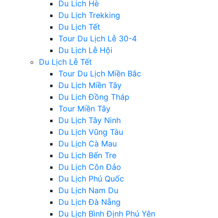
Du Lich Hè
Du Lịch Trekking
Du Lịch Tết
Tour Du Lịch Lễ 30-4
Du Lịch Lễ Hội
Du Lịch Lễ Tết
Tour Du Lịch Miền Bắc
Du Lịch Miền Tây
Du Lịch Đồng Tháp
Tour Miền Tây
Du Lịch Tây Ninh
Du Lịch Vũng Tàu
Du Lịch Cà Mau
Du Lịch Bến Tre
Du Lịch Côn Đảo
Du Lịch Phú Quốc
Du Lịch Nam Du
Du Lịch Đà Nẵng
Du Lịch Bình Định Phú Yên