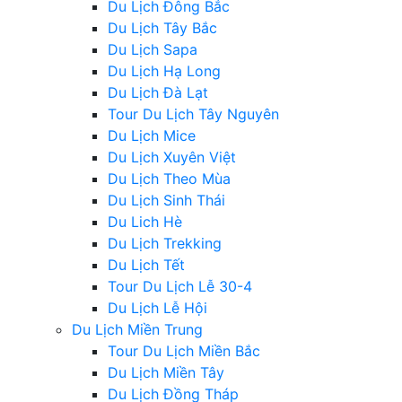
Du Lịch Đông Bắc
Du Lịch Tây Bắc
Du Lịch Sapa
Du Lịch Hạ Long
Du Lịch Đà Lạt
Tour Du Lịch Tây Nguyên
Du Lịch Mice
Du Lịch Xuyên Việt
Du Lịch Theo Mùa
Du Lịch Sinh Thái
Du Lich Hè
Du Lịch Trekking
Du Lịch Tết
Tour Du Lịch Lễ 30-4
Du Lịch Lễ Hội
Du Lịch Miền Trung
Tour Du Lịch Miền Bắc
Du Lịch Miền Tây
Du Lịch Đồng Tháp