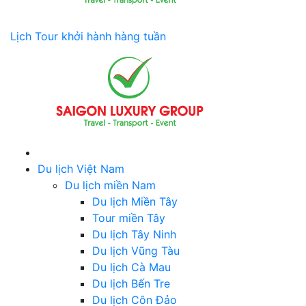
Lịch Tour khởi hành hàng tuần
Du lịch Việt Nam
Du lịch miền Nam
Du lịch Miền Tây
Tour miền Tây
Du lịch Tây Ninh
Du lịch Vũng Tàu
Du lịch Cà Mau
Du lịch Bến Tre
Du lịch Côn Đảo