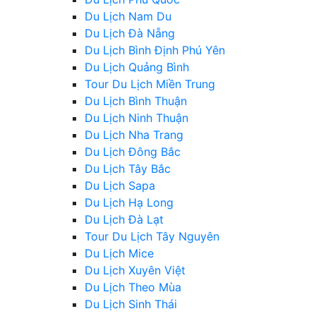
Du Lịch Nam Du
Du Lịch Đà Nẵng
Du Lịch Bình Định Phú Yên
Du Lịch Quảng Bình
Tour Du Lịch Miền Trung
Du Lịch Bình Thuận
Du Lịch Ninh Thuận
Du Lịch Nha Trang
Du Lịch Đông Bắc
Du Lịch Tây Bắc
Du Lịch Sapa
Du Lịch Hạ Long
Du Lịch Đà Lạt
Tour Du Lịch Tây Nguyên
Du Lịch Mice
Du Lịch Xuyên Việt
Du Lịch Theo Mùa
Du Lịch Sinh Thái