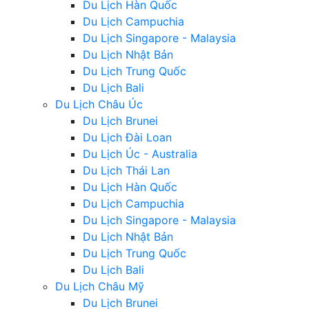
Du Lịch Hàn Quốc
Du Lịch Campuchia
Du Lịch Singapore - Malaysia
Du Lịch Nhật Bản
Du Lịch Trung Quốc
Du Lịch Bali
Du Lịch Châu Úc
Du Lịch Brunei
Du Lịch Đài Loan
Du Lịch Úc - Australia
Du Lịch Thái Lan
Du Lịch Hàn Quốc
Du Lịch Campuchia
Du Lịch Singapore - Malaysia
Du Lịch Nhật Bản
Du Lịch Trung Quốc
Du Lịch Bali
Du Lịch Châu Mỹ
Du Lịch Brunei