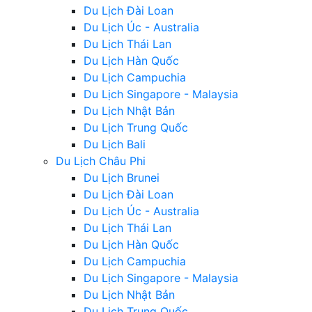
Du Lịch Đài Loan
Du Lịch Úc - Australia
Du Lịch Thái Lan
Du Lịch Hàn Quốc
Du Lịch Campuchia
Du Lịch Singapore - Malaysia
Du Lịch Nhật Bản
Du Lịch Trung Quốc
Du Lịch Bali
Du Lịch Châu Phi
Du Lịch Brunei
Du Lịch Đài Loan
Du Lịch Úc - Australia
Du Lịch Thái Lan
Du Lịch Hàn Quốc
Du Lịch Campuchia
Du Lịch Singapore - Malaysia
Du Lịch Nhật Bản
Du Lịch Trung Quốc