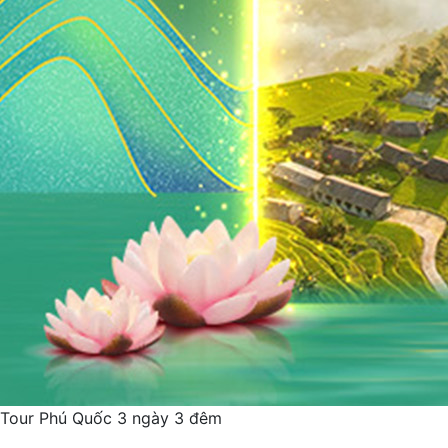
Tour Phú Quốc 3 ngày 3 đêm