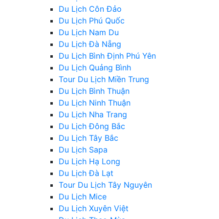
Du Lịch Côn Đảo
Du Lịch Phú Quốc
Du Lịch Nam Du
Du Lịch Đà Nẵng
Du Lịch Bình Định Phú Yên
Du Lịch Quảng Bình
Tour Du Lịch Miền Trung
Du Lịch Bình Thuận
Du Lịch Ninh Thuận
Du Lịch Nha Trang
Du Lịch Đông Bắc
Du Lịch Tây Bắc
Du Lịch Sapa
Du Lịch Hạ Long
Du Lịch Đà Lạt
Tour Du Lịch Tây Nguyên
Du Lịch Mice
Du Lịch Xuyên Việt