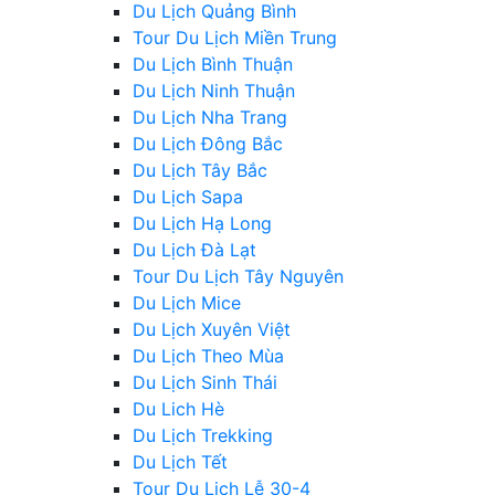
Du Lịch Quảng Bình
Tour Du Lịch Miền Trung
Du Lịch Bình Thuận
Du Lịch Ninh Thuận
Du Lịch Nha Trang
Du Lịch Đông Bắc
Du Lịch Tây Bắc
Du Lịch Sapa
Du Lịch Hạ Long
Du Lịch Đà Lạt
Tour Du Lịch Tây Nguyên
Du Lịch Mice
Du Lịch Xuyên Việt
Du Lịch Theo Mùa
Du Lịch Sinh Thái
Du Lich Hè
Du Lịch Trekking
Du Lịch Tết
Tour Du Lịch Lễ 30-4