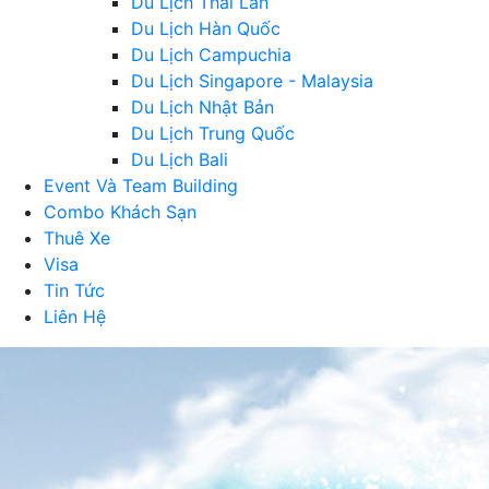
Du Lịch Thái Lan
Du Lịch Hàn Quốc
Du Lịch Campuchia
Du Lịch Singapore - Malaysia
Du Lịch Nhật Bản
Du Lịch Trung Quốc
Du Lịch Bali
Event Và Team Building
Combo Khách Sạn
Thuê Xe
Visa
Tin Tức
Liên Hệ