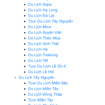
Du Lịch Sapa
Du Lịch Hạ Long
Du Lịch Đà Lạt
Tour Du Lịch Tây Nguyên
Du Lịch Mice
Du Lịch Xuyên Việt
Du Lịch Theo Mùa
Du Lịch Sinh Thái
Du Lich Hè
Du Lịch Trekking
Du Lịch Tết
Tour Du Lịch Lễ 30-4
Du Lịch Lễ Hội
Du Lịch Tây Nguyên
Tour Du Lịch Miền Bắc
Du Lịch Miền Tây
Du Lịch Đồng Tháp
Tour Miền Tây