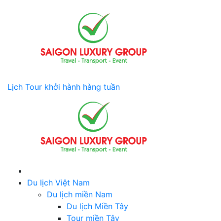
Lịch Tour khởi hành hàng tuần
Du lịch Việt Nam
Du lịch miền Nam
Du lịch Miền Tây
Tour miền Tây