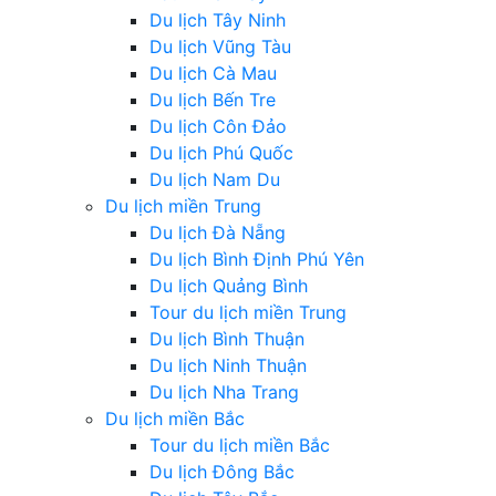
Du lịch Tây Ninh
Du lịch Vũng Tàu
Du lịch Cà Mau
Du lịch Bến Tre
Du lịch Côn Đảo
Du lịch Phú Quốc
Du lịch Nam Du
Du lịch miền Trung
Du lịch Đà Nẵng
Du lịch Bình Định Phú Yên
Du lịch Quảng Bình
Tour du lịch miền Trung
Du lịch Bình Thuận
Du lịch Ninh Thuận
Du lịch Nha Trang
Du lịch miền Bắc
Tour du lịch miền Bắc
Du lịch Đông Bắc