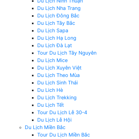
Du Lịch Ninh Thuận
Du Lịch Nha Trang
Du Lịch Đông Bắc
Du Lịch Tây Bắc
Du Lịch Sapa
Du Lịch Hạ Long
Du Lịch Đà Lạt
Tour Du Lịch Tây Nguyên
Du Lịch Mice
Du Lịch Xuyên Việt
Du Lịch Theo Mùa
Du Lịch Sinh Thái
Du Lich Hè
Du Lịch Trekking
Du Lịch Tết
Tour Du Lịch Lễ 30-4
Du Lịch Lễ Hội
Du Lịch Miền Bắc
Tour Du Lịch Miền Bắc