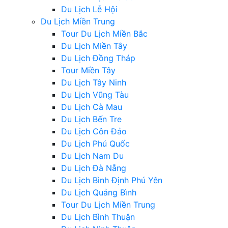
Du Lịch Lễ Hội
Du Lịch Miền Trung
Tour Du Lịch Miền Bắc
Du Lịch Miền Tây
Du Lịch Đồng Tháp
Tour Miền Tây
Du Lịch Tây Ninh
Du Lịch Vũng Tàu
Du Lịch Cà Mau
Du Lịch Bến Tre
Du Lịch Côn Đảo
Du Lịch Phú Quốc
Du Lịch Nam Du
Du Lịch Đà Nẵng
Du Lịch Bình Định Phú Yên
Du Lịch Quảng Bình
Tour Du Lịch Miền Trung
Du Lịch Bình Thuận