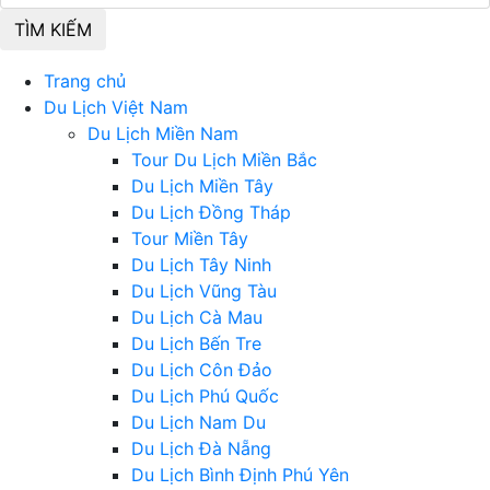
TÌM KIẾM
Trang chủ
Du Lịch Việt Nam
Du Lịch Miền Nam
Tour Du Lịch Miền Bắc
Du Lịch Miền Tây
Du Lịch Đồng Tháp
Tour Miền Tây
Du Lịch Tây Ninh
Du Lịch Vũng Tàu
Du Lịch Cà Mau
Du Lịch Bến Tre
Du Lịch Côn Đảo
Du Lịch Phú Quốc
Du Lịch Nam Du
Du Lịch Đà Nẵng
Du Lịch Bình Định Phú Yên