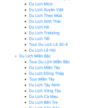
Du Lịch Mice
Du Lịch Xuyên Việt
Du Lịch Theo Mùa
Du Lịch Sinh Thái
Du Lich Hè
Du Lịch Trekking
Du Lịch Tết
Tour Du Lịch Lễ 30-4
Du Lịch Lễ Hội
Du Lịch Miền Bắc
Tour Du Lịch Miền Bắc
Du Lịch Miền Tây
Du Lịch Đồng Tháp
Tour Miền Tây
Du Lịch Tây Ninh
Du Lịch Vũng Tàu
Du Lịch Cà Mau
Du Lịch Bến Tre