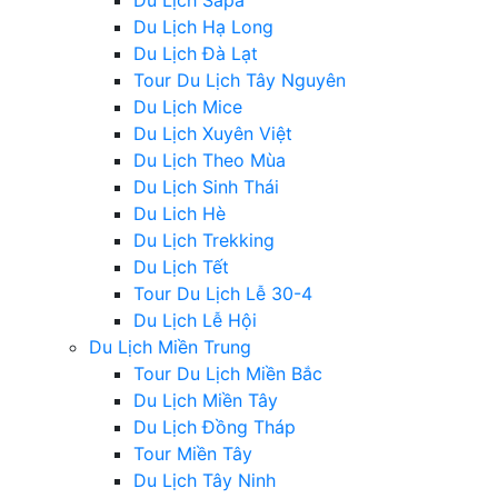
Du Lịch Sapa
Du Lịch Hạ Long
Du Lịch Đà Lạt
Tour Du Lịch Tây Nguyên
Du Lịch Mice
Du Lịch Xuyên Việt
Du Lịch Theo Mùa
Du Lịch Sinh Thái
Du Lich Hè
Du Lịch Trekking
Du Lịch Tết
Tour Du Lịch Lễ 30-4
Du Lịch Lễ Hội
Du Lịch Miền Trung
Tour Du Lịch Miền Bắc
Du Lịch Miền Tây
Du Lịch Đồng Tháp
Tour Miền Tây
Du Lịch Tây Ninh