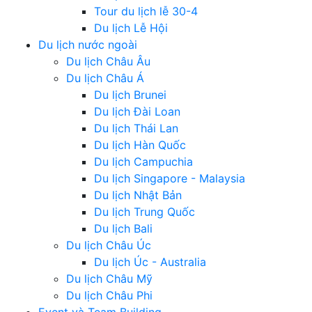
Tour du lịch lễ 30-4
Du lịch Lễ Hội
Du lịch nước ngoài
Du lịch Châu Âu
Du lịch Châu Á
Du lịch Brunei
Du lịch Đài Loan
Du lịch Thái Lan
Du lịch Hàn Quốc
Du lịch Campuchia
Du lịch Singapore - Malaysia
Du lịch Nhật Bản
Du lịch Trung Quốc
Du lịch Bali
Du lịch Châu Úc
Du lịch Úc - Australia
Du lịch Châu Mỹ
Du lịch Châu Phi