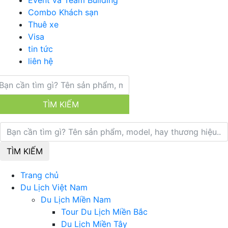
Event và Team Building
Combo Khách sạn
Thuê xe
Visa
tin tức
liên hệ
TÌM KIẾM
TÌM KIẾM
Trang chủ
Du Lịch Việt Nam
Du Lịch Miền Nam
Tour Du Lịch Miền Bắc
Du Lịch Miền Tây