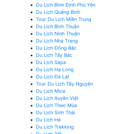
Du Lịch Bình Định Phú Yên
Du Lịch Quảng Bình
Tour Du Lịch Miền Trung
Du Lịch Bình Thuận
Du Lịch Ninh Thuận
Du Lịch Nha Trang
Du Lịch Đông Bắc
Du Lịch Tây Bắc
Du Lịch Sapa
Du Lịch Hạ Long
Du Lịch Đà Lạt
Tour Du Lịch Tây Nguyên
Du Lịch Mice
Du Lịch Xuyên Việt
Du Lịch Theo Mùa
Du Lịch Sinh Thái
Du Lich Hè
Du Lịch Trekking