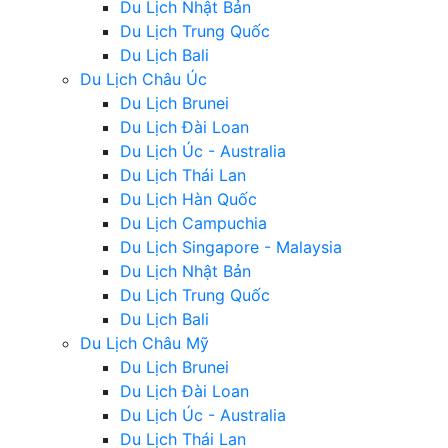
Du Lịch Nhật Bản
Du Lịch Trung Quốc
Du Lịch Bali
Du Lịch Châu Úc
Du Lịch Brunei
Du Lịch Đài Loan
Du Lịch Úc - Australia
Du Lịch Thái Lan
Du Lịch Hàn Quốc
Du Lịch Campuchia
Du Lịch Singapore - Malaysia
Du Lịch Nhật Bản
Du Lịch Trung Quốc
Du Lịch Bali
Du Lịch Châu Mỹ
Du Lịch Brunei
Du Lịch Đài Loan
Du Lịch Úc - Australia
Du Lịch Thái Lan