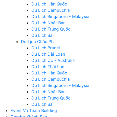
Du Lịch Hàn Quốc
Du Lịch Campuchia
Du Lịch Singapore - Malaysia
Du Lịch Nhật Bản
Du Lịch Trung Quốc
Du Lịch Bali
Du Lịch Châu Phi
Du Lịch Brunei
Du Lịch Đài Loan
Du Lịch Úc - Australia
Du Lịch Thái Lan
Du Lịch Hàn Quốc
Du Lịch Campuchia
Du Lịch Singapore - Malaysia
Du Lịch Nhật Bản
Du Lịch Trung Quốc
Du Lịch Bali
Event Và Team Building
Combo Khách Sạn