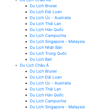
Du Lịch Brunei
Du Lịch Đài Loan
Du Lịch Úc - Australia
Du Lịch Thái Lan
Du Lịch Hàn Quốc
Du Lịch Campuchia
Du Lịch Singapore - Malaysia
Du Lịch Nhật Bản
Du Lịch Trung Quốc
Du Lịch Bali
Du Lịch Châu Á
Du Lịch Brunei
Du Lịch Đài Loan
Du Lịch Úc - Australia
Du Lịch Thái Lan
Du Lịch Hàn Quốc
Du Lịch Campuchia
Du Lịch Singapore - Malaysia