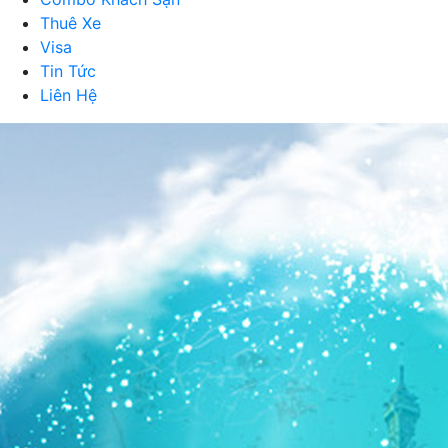
Thuê Xe
Visa
Tin Tức
Liên Hệ