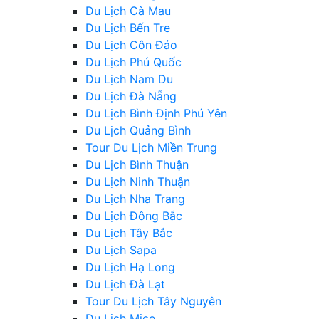
Du Lịch Cà Mau
Du Lịch Bến Tre
Du Lịch Côn Đảo
Du Lịch Phú Quốc
Du Lịch Nam Du
Du Lịch Đà Nẵng
Du Lịch Bình Định Phú Yên
Du Lịch Quảng Bình
Tour Du Lịch Miền Trung
Du Lịch Bình Thuận
Du Lịch Ninh Thuận
Du Lịch Nha Trang
Du Lịch Đông Bắc
Du Lịch Tây Bắc
Du Lịch Sapa
Du Lịch Hạ Long
Du Lịch Đà Lạt
Tour Du Lịch Tây Nguyên
Du Lịch Mice