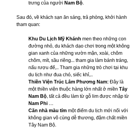
trưng của người
Nam Bộ
.
Sau đó, về khách sạn ăn sáng, trả phòng, khởi hành
tham quan:
Khu Du Lịch Mỹ Khánh
men theo những con
đường nhỏ, du khách dạo chơi trong một không
gian xanh của những vườn mận, xoài, chôm
chôm, mít, sầu riêng... tham gia làm bánh tráng,
nấu rượu đế,.. Tham gia những trò chơi tại khu
du lịch như đua chó, siếc khỉ,..
Thiền Viện Trúc Lâm Phương Nam
:
Đây là
một thiền viện thuộc hàng lớn nhất ở miền
Tây
Nam Bộ
, tất cả đều làm từ gỗ lim được nhập từ
Nam Phi
…
Căn nhà màu tím
một điểm du lịch mới nổi với
không gian vô cùng dễ thương, đậm chất miền
Tây Nam Bộ.