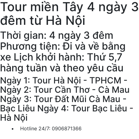
Tour miền Tây 4 ngày 3
đêm từ Hà Nội
Thời gian: 4 ngày 3 đêm
Phương tiện: Đi và về bằng
xe Lịch khởi hành: Thứ 5,7
hàng tuần và theo yêu cầu
Ngày 1: Tour Hà Nội - TPHCM -
Ngày 2: Tour Cần Thơ - Cà Mau
Ngày 3: Tour Đất Mũi Cà Mau -
Bạc Liêu Ngày 4: Tour Bạc Liêu -
Hà Nội
Hotline 24/7: 0906871366