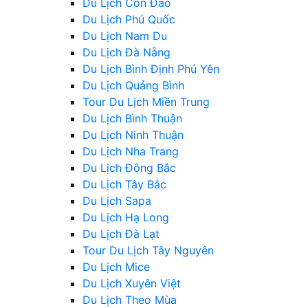
Du Lịch Côn Đảo
Du Lịch Phú Quốc
Du Lịch Nam Du
Du Lịch Đà Nẵng
Du Lịch Bình Định Phú Yên
Du Lịch Quảng Bình
Tour Du Lịch Miền Trung
Du Lịch Bình Thuận
Du Lịch Ninh Thuận
Du Lịch Nha Trang
Du Lịch Đông Bắc
Du Lịch Tây Bắc
Du Lịch Sapa
Du Lịch Hạ Long
Du Lịch Đà Lạt
Tour Du Lịch Tây Nguyên
Du Lịch Mice
Du Lịch Xuyên Việt
Du Lịch Theo Mùa