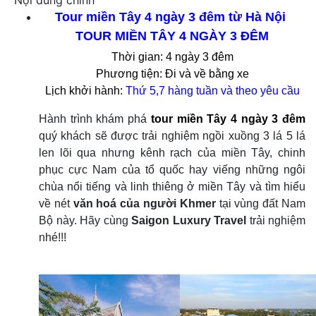
Nội dung chính
Tour miền Tây 4 ngày 3 đêm từ Hà Nội
TOUR MIỀN TÂY 4 NGÀY 3 ĐÊM
Thời gian: 4 ngày 3 đêm
Phương tiện: Đi và về bằng xe
Lịch khởi hành:
Thứ 5,7 hàng tuần và theo yêu cầu
Hành trình khám phá
tour miền Tây 4 ngày 3 đêm
quý khách sẽ được trải nghiệm ngồi xuồng 3 lá 5 lá
len lõi qua nhưng kênh rạch của miền Tây, chinh
phục cực Nam của tổ quốc hay viếng những ngôi
chùa nổi tiếng và linh thiêng ở miền Tây và tìm hiểu
về nét
văn hoá của người Khmer
tại vùng đất Nam
Bộ này. Hãy cùng
Saigon Luxury Travel
trải nghiệm
nhé!!!