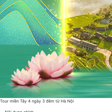
Tour miền Tây 4 ngày 3 đêm từ Hà Nội