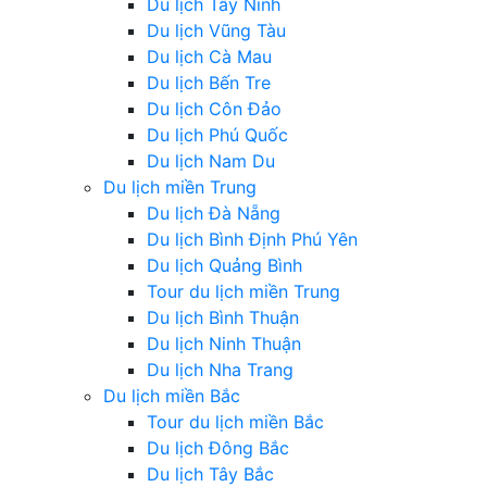
Du lịch Tây Ninh
Du lịch Vũng Tàu
Du lịch Cà Mau
Du lịch Bến Tre
Du lịch Côn Đảo
Du lịch Phú Quốc
Du lịch Nam Du
Du lịch miền Trung
Du lịch Đà Nẵng
Du lịch Bình Định Phú Yên
Du lịch Quảng Bình
Tour du lịch miền Trung
Du lịch Bình Thuận
Du lịch Ninh Thuận
Du lịch Nha Trang
Du lịch miền Bắc
Tour du lịch miền Bắc
Du lịch Đông Bắc
Du lịch Tây Bắc