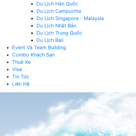
Du Lịch Hàn Quốc
Du Lịch Campuchia
Du Lịch Singapore - Malaysia
Du Lịch Nhật Bản
Du Lịch Trung Quốc
Du Lịch Bali
Event Và Team Building
Combo Khách Sạn
Thuê Xe
Visa
Tin Tức
Liên Hệ